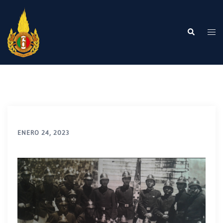
Saltar
al
contenido
Buscar
Alte
me
ENERO 24, 2023