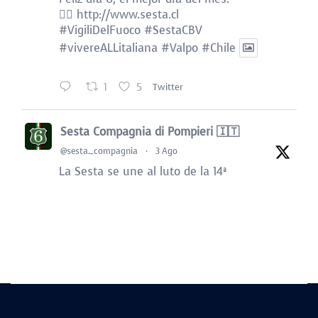
👉🏻
http://www.sesta.cl
#VigiliDelFuoco
#SestaCBV
#vivereALLitaliana
#Valpo
#Chile
1
5
Twitter
Sesta Compagnia di Pompieri 🇮🇹
@sesta_compagnia
·
3 Ago
La Sesta se une al luto de la 14ª
Compañía Luis Alvarez Marín “Bomba del
Reino de Bélgica” por el sensible
fallecimiento de:
B. HON. HERNÁN VELÁSQUEZ RIQUELME
(QEPD)
@BomberosdeChile
👉🏻
http://www.sesta.cl
#VigiliDelFuoco
#SestaCBV
#vivereALLitaliana
#Valpo
#Chile