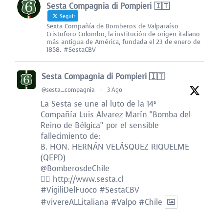
Sesta Compagnia di Pompieri 🇮🇹
Seguir
Sexta Compañía de Bomberos de Valparaíso
Cristoforo Colombo, la institución de origen italiano
más antigua de América, fundada el 23 de enero de
1858. #SestaCBV
Sesta Compagnia di Pompieri 🇮🇹
@sesta_compagnia
·
3 Ago
La Sesta se une al luto de la 14ª
Compañía Luis Alvarez Marín “Bomba del
Reino de Bélgica” por el sensible
fallecimiento de:
B. HON. HERNÁN VELÁSQUEZ RIQUELME
(QEPD)
@BomberosdeChile
👉🏻
http://www.sesta.cl
#VigiliDelFuoco
#SestaCBV
#vivereALLitaliana
#Valpo
#Chile