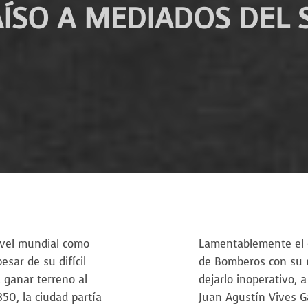
ÍSO A MEDIADOS DEL S
ivel mundial como
Lamentablemente el d
sar de su difícil
de Bomberos con su m
 ganar terreno al
dejarlo inoperativo, a
50, la ciudad partía
Juan Agustín Vives G