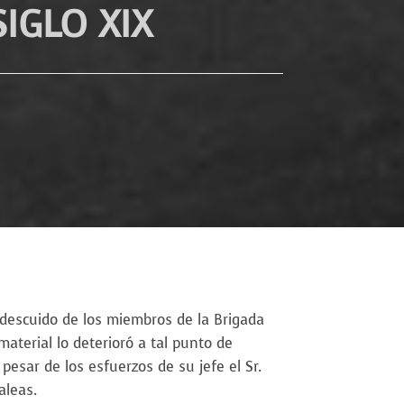
IGLO XIX
escuido de los miembros de la Brigada
aterial lo deterioró a tal punto de
 pesar de los esfuerzos de su jefe el Sr.
aleas.