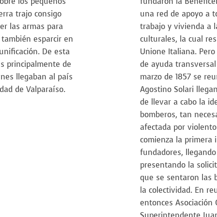
sobre los pequeños
fundaron la Beneficen
erra trajo consigo
una red de apoyo a t
er las armas para
trabajo y vivienda a 
í también esparcir en
culturales, la cual r
unificación. De esta
Unione Italiana. Pero 
s principalmente de
de ayuda transversal 
nes llegaban al país
marzo de 1857 se reu
udad de Valparaíso.
Agostino Solari llega
de llevar a cabo la i
bomberos, tan neces
afectada por violent
comienza la primera i
fundadores, llegando
presentando la solici
que se sentaron las b
la colectividad. En re
entonces Asociación C
Superintendente Juan