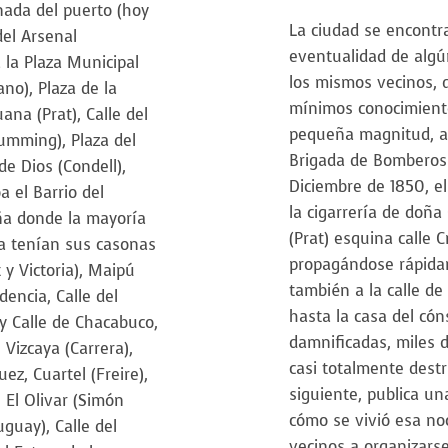
nada del puerto (hoy
La ciudad se encontr
del Arsenal
eventualidad de algú
 la Plaza Municipal
los mismos vecinos, 
ano), Plaza de la
mínimos conocimiento
ana (Prat), Calle del
pequeña magnitud, a
umming), Plaza del
Brigada de Bomberos.
de Dios (Condell),
Diciembre de 1850, el
a el Barrio del
la cigarrería de doña
eña donde la mayoría
(Prat) esquina calle 
cia tenían sus casonas
propagándose rápida
 y Victoria), Maipú
también a la calle de
encia, Calle del
hasta la casa del cón
 y Calle de Chacabuco,
damnificadas, miles 
 Vizcaya (Carrera),
casi totalmente destr
ez, Cuartel (Freire),
siguiente, publica u
, El Olivar (Simón
cómo se vivió esa noc
guay), Calle del
vecinos a organizarse