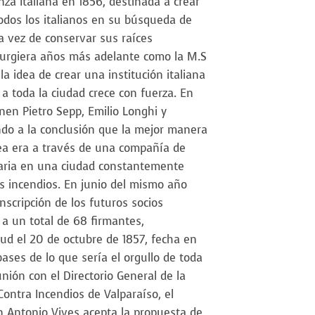
za Italiana en 1856, destinada a crear
odos los italianos en su búsqueda de
la vez de conservar sus raíces
esurgiera años más adelante como la M.S
la idea de crear una institución italiana
a toda la ciudad crece con fuerza. En
nen Pietro Sepp, Emilio Longhi y
ndo a la conclusión que la mejor manera
dea era a través de una compañía de
aria en una ciudad constantemente
os incendios. En junio del mismo año
nscripción de los futuros socios
 a un total de 68 firmantes,
tud el 20 de octubre de 1857, fecha en
ases de lo que sería el orgullo de toda
unión con el Directorio General de la
ontra Incendios de Valparaíso, el
 Antonio Vives acepta la propuesta de