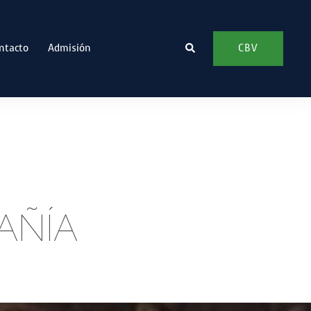
Buscar
CBV
ntacto
Admisión
AÑÍA