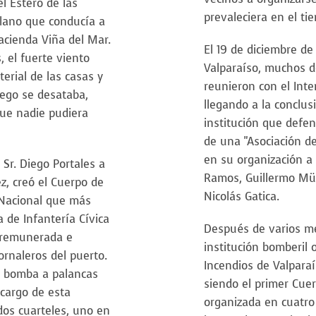
el Estero de las
prevaleciera en el ti
Plano que conducía a
acienda Viña del Mar.
El 19 de diciembre de
 el fuerte viento
Valparaíso, muchos de
terial de las casas y
reunieron con el Int
uego se desataba,
llegando a la conclu
ue nadie pudiera
institución que defen
de una "Asociación d
en su organización a
 Sr. Diego Portales a
Ramos, Guillermo Mül
z, creó el Cuerpo de
Nicolás Gatica.
 Nacional que más
 de Infantería Cívica
Después de varios me
n remunerada e
institución bomberil 
ornaleros del puerto.
Incendios de Valparaí
1 bomba a palancas
siendo el primer Cue
cargo de esta
organizada en cuatro
os cuarteles, uno en