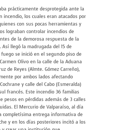
aba prácticamente desprotegida ante la
n incendio, los cuales eran atacados por
quienes con sus pocas herramientas y
s lograban controlar incendios de
ntes de la demorosa respuesta de la
 Así llegó la madrugada del 15 de
 fuego se inició en el segundo piso de
 Carmen Olivo en la calle de la Aduana
Cruz de Reyes (Almte. Gómez Carreño),
mente por ambos lados afectando
 Cochrane y calle del Cabo (Esmeralda)
sul francés. Este incendio 36 familias
de pesos en pérdidas además de 3 calles
uidas. El Mercurio de Valparaíso, al día
na completísima entrega informativa de
he y en los días posteriores incitó a los
 y crear una institución que