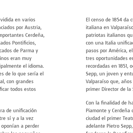
ividida en varios
El censo de 1854 da 
nciados por Austria,
italiana en Valparaís
importantes Cerdeña,
patriotas italianos q
tados Pontificios,
con una Italia unific
cados de Parma y
pasos por América, el
einos eran muy
tres oportunidades e
ipalmente el idioma.
recordadas en 1851, o
es de lo que sería el
Sepp, un joven y entu
ual, con grandes
Valparaíso que, años 
ficar todos estos
primer Director de l
Con la finalidad de ha
ra de unificación
Piamonte y Cerdeña d
re sí y a la vez
ciudad el primer Teat
 oponían a perder
adelante Pietro Sepp,