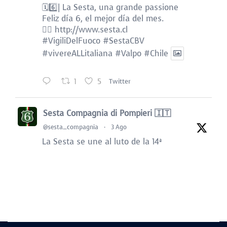
🗓️6️⃣| La Sesta, una grande passione
Feliz día 6, el mejor día del mes.
👉🏻
http://www.sesta.cl
#VigiliDelFuoco
#SestaCBV
#vivereALLitaliana
#Valpo
#Chile
1
5
Twitter
Sesta Compagnia di Pompieri 🇮🇹
@sesta_compagnia
·
3 Ago
La Sesta se une al luto de la 14ª
Compañía Luis Alvarez Marín “Bomba del
Reino de Bélgica” por el sensible
fallecimiento de:
B. HON. HERNÁN VELÁSQUEZ RIQUELME
(QEPD)
@BomberosdeChile
👉🏻
http://www.sesta.cl