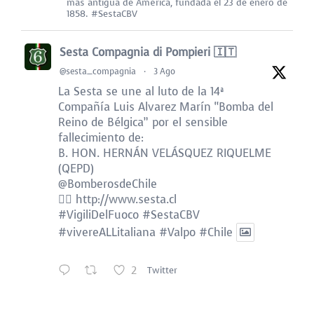
más antigua de América, fundada el 23 de enero de
1858. #SestaCBV
Sesta Compagnia di Pompieri 🇮🇹
@sesta_compagnia
·
3 Ago
La Sesta se une al luto de la 14ª
Compañía Luis Alvarez Marín “Bomba del
Reino de Bélgica” por el sensible
fallecimiento de:
B. HON. HERNÁN VELÁSQUEZ RIQUELME
(QEPD)
@BomberosdeChile
👉🏻
http://www.sesta.cl
#VigiliDelFuoco
#SestaCBV
#vivereALLitaliana
#Valpo
#Chile
2
Twitter