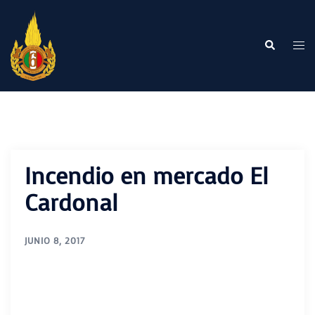
Saltar
al
contenido
Buscar
Alte
me
Incendio en mercado El
Cardonal
JUNIO 8, 2017