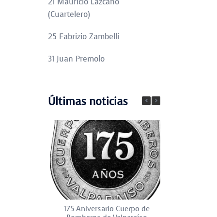
21 Mauricio Lazcano
(Cuartelero)
25 Fabrizio Zambelli
31 Juan Premolo
Últimas noticias
175 Aniversario Cuerpo de
Día del Pat