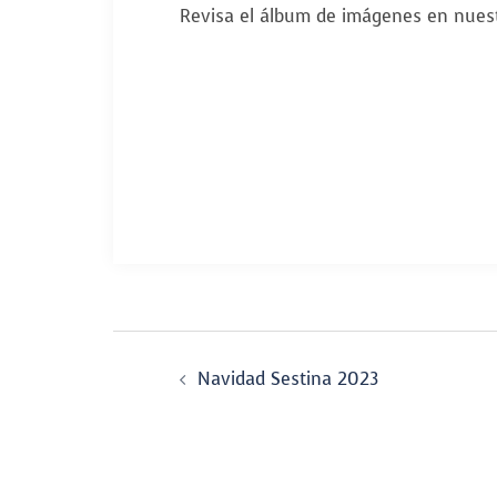
Revisa el álbum de imágenes en nue
Navegador
Navidad Sestina 2023
de
entradas