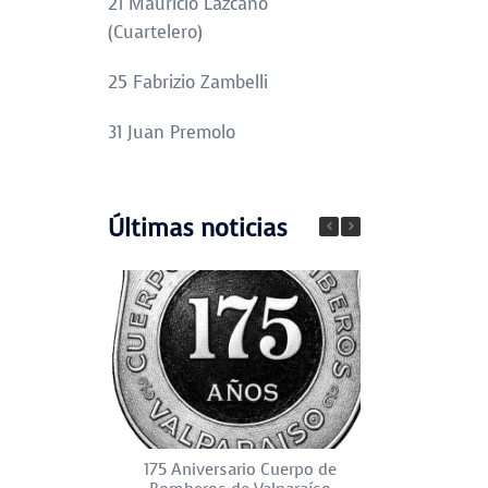
21 Mauricio Lazcano
(Cuartelero)
25 Fabrizio Zambelli
31 Juan Premolo
Últimas noticias
175 Aniversario Cuerpo de
Día del Pat