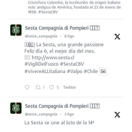
Cristoforo Colombo, la institución de origen italiano
más antigua de América, fundada el 23 de enero de
1858. #SestaCBV
Sesta Compagnia di Pompieri 🇮🇹
@sesta_compagnia
·
6 Ago
🗓️6️⃣| La Sesta, una grande passione
Feliz día 6, el mejor día del mes.
👉🏻
http://www.sesta.cl
#VigiliDelFuoco
#SestaCBV
#vivereALLitaliana
#Valpo
#Chile
1
5
Twitter
Sesta Compagnia di Pompieri 🇮🇹
@sesta_compagnia
·
3 Ago
La Sesta se une al luto de la 14ª
Compañía Luis Alvarez Marín “Bomba del