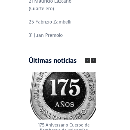
21 Mauricio Lazcano
(Cuartelero)
25 Fabrizio Zambelli
31 Juan Premolo
Últimas noticias
175 Aniversario Cuerpo de
Día del Pat