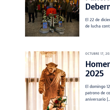
Debern
El 22 de dici
de lucha con
OCTUBRE 17, 20
Homena
2025
El domingo 12
patrono de c
aniversario [