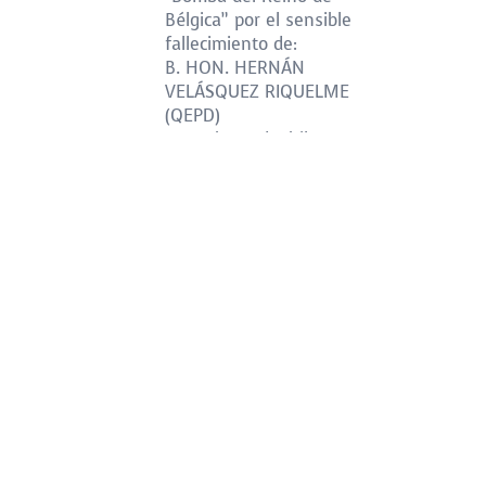
Bélgica” por el sensible
fallecimiento de:
B. HON. HERNÁN
VELÁSQUEZ RIQUELME
(QEPD)
@BomberosdeChile
👉🏻
http://www.sesta.cl
#VigiliDelFuoco
#SestaCBV
#vivereALLitaliana
#Valpo
#Chile
2
Twitter
Sesta Compagnia di
Pompieri 🇮🇹
2 Ago