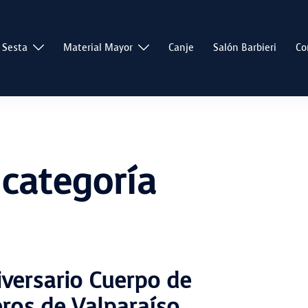
 Sesta
Material Mayor
Canje
Salón Barbieri
Co
 categoría
iversario Cuerpo de
os de Valparaíso